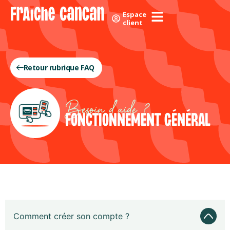
Skip
Panneau de gestion des cookies
Espace
to
client
content
Retour rubrique FAQ
Besoin d'aide ?
FONCTIONNEMENT GÉNÉRAL
Comment créer son compte ?