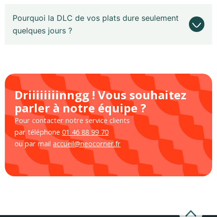
Pourquoi la DLC de vos plats dure seulement
quelques jours ?
Driiiiiiiinngg ! Vous souhaitez
parler à notre équipe ?
Pour contacter notre service clients
par téléphone
01 46 88 99 70
ou par mail
accueil@neocorner.fr