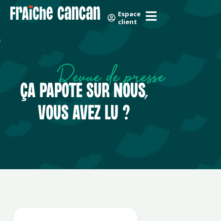
Skip
Panneau de gestion des cookies
Espace
to
client
content
Revue de presse
ÇA PAPOTE SUR NOUS,
VOUS AVEZ LU ?