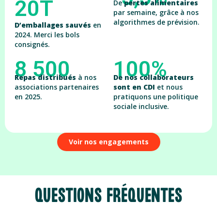
20T
De
pertes alimentaires
par semaine, grâce à nos
algorithmes de prévision.
D’emballages sauvés
en
2024. Merci les bols
consignés.
8 500
100%
Repas distribués
à nos
De nos collaborateurs
associations partenaires
sont en CDI
et nous
en 2025.
pratiquons une politique
sociale inclusive.
Voir nos engagements