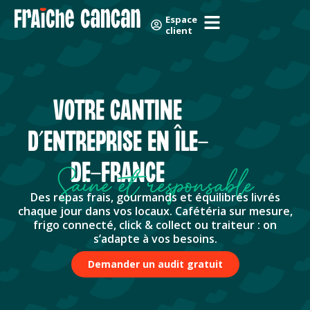
Skip
Panneau de gestion des cookies
Espace
to
client
content
VOTRE CANTINE
D’ENTREPRISE EN ÎLE-
DE-FRANCE
Saine et responsable
Des repas frais, gourmands et équilibrés livrés
chaque jour dans vos locaux. Cafétéria sur mesure,
frigo connecté, click & collect ou traiteur : on
s’adapte à vos besoins.
Demander un audit gratuit