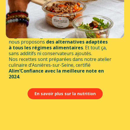
conçue pour allier plaisir et équilibre. Notre
équipe valide chaque plat pour garantir le
respect des recommandations nutritionnelles
journalières. Résultat :
90% de nos plats
affichent un Nutri-Score A ou B.
Végétarien, végan, sans gluten, sans porc :
nous proposons
des alternatives adaptées
à tous les régimes alimentaires
. Et tout ça,
sans additifs ni conservateurs ajoutés.
Nos recettes sont préparées dans notre atelier
culinaire d’Asnières-sur-Seine, certifié
Alim’Confiance avec la meilleure note en
2024
.
En savoir plus sur la nutrition