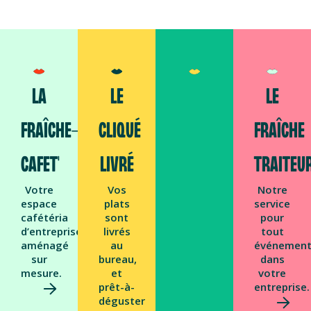
LA
LE
LE
FRAÎCHE-
CLIQUÉ
FRAÎCHE
CAFET'
LIVRÉ
TRAITEU
Votre
Vos
Notre
espace
plats
service
cafétéria
sont
pour
d’entreprise
livrés
tout
aménagé
au
événemen
sur
bureau,
dans
mesure.
et
votre
prêt-à-
entreprise.
déguster